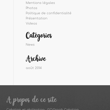
Mentions légales
Photos
Politique de confidentialité
Présentation
Videos
Catégories
News
Archive
août 2014
A propos de ce site
Création et réalisation :
GO.Graph Création