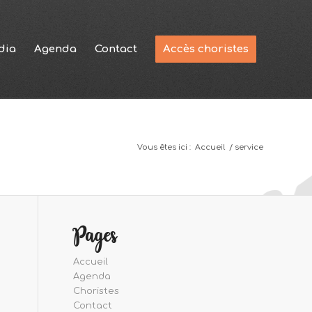
dia
Agenda
Contact
Accès choristes
Vous êtes ici :
Accueil
/
service
Pages
Accueil
Agenda
Choristes
Contact