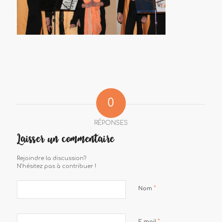
0
RÉPONSES
Laisser un commentaire
Rejoindre la discussion?
N’hésitez pas à contribuer !
*
Nom
*
E-mail