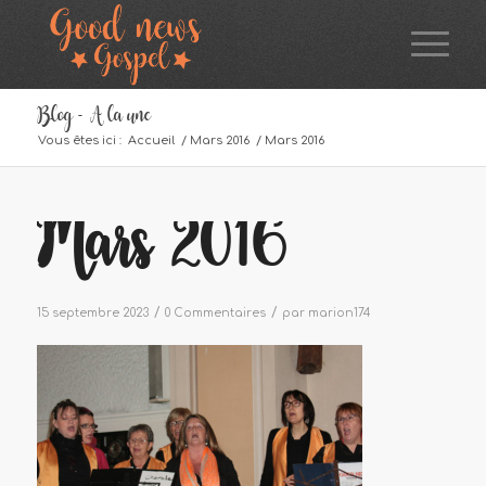
Blog - A la une
Vous êtes ici :
Accueil
/
Mars 2016
/
Mars 2016
Mars 2016
/
/
15 septembre 2023
0 Commentaires
par
marion174