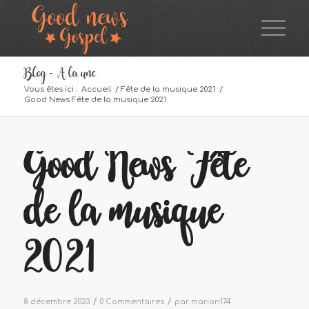
Blog - A la une
Vous êtes ici :
Accueil
/
Fête de la musique 2021
/
Good News Fête de la musique 2021
Good News Fête
de la musique
2021
/
/
8 décembre 2023
0 Commentaires
par
marion174