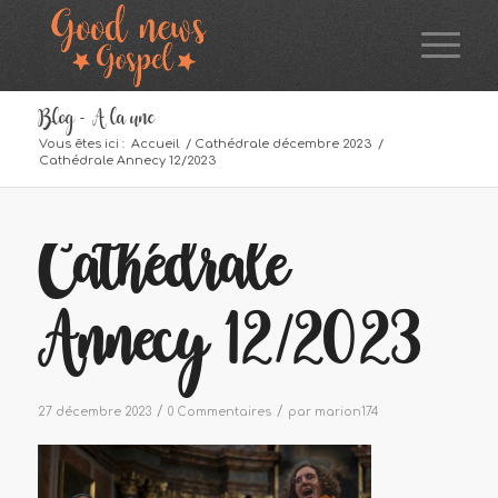
Blog - A la une
Vous êtes ici :
Accueil
/
Cathédrale décembre 2023
/
Cathédrale Annecy 12/2023
Cathédrale
Annecy 12/2023
/
/
27 décembre 2023
0 Commentaires
par
marion174