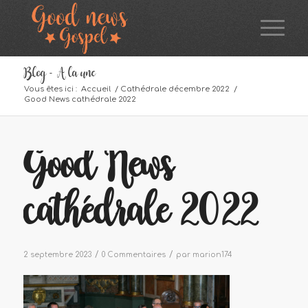
Blog - A la une
Vous êtes ici :
Accueil
/
Cathédrale décembre 2022
/
Good News cathédrale 2022
Good News
cathédrale 2022
/
/
2 septembre 2023
0 Commentaires
par
marion174