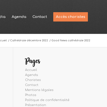
dia
Agenda
Contact
Accès choristes
cueil
/
Cathédrale décembre 2022
/
Good News cathédrale 2022
Pages
Accueil
Agenda
Choristes
Contact
Mentions légales
Photos
Politique de confidentialité
Présentation