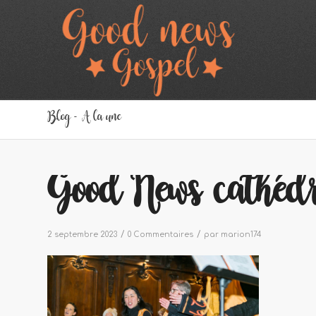
Blog - A la une
Good News cathéd
/
/
2 septembre 2023
0 Commentaires
par
marion174