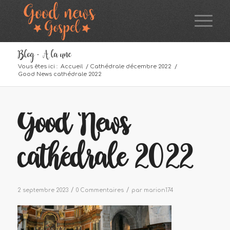
Blog - A la une
Vous êtes ici :
Accueil
/
Cathédrale décembre 2022
/
Good News cathédrale 2022
Good News
cathédrale 2022
/
/
2 septembre 2023
0 Commentaires
par
marion174