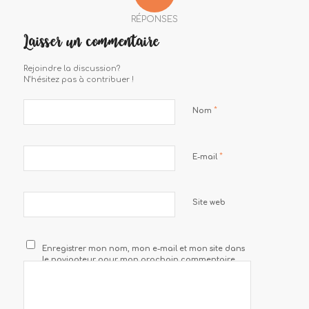
RÉPONSES
Laisser un commentaire
Rejoindre la discussion?
N’hésitez pas à contribuer !
*
Nom
*
E-mail
Site web
Enregistrer mon nom, mon e-mail et mon site dans
le navigateur pour mon prochain commentaire.